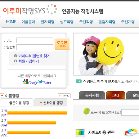
HOME
이름풀이
한자작명
셀프작명
추천작명
돌림자작명
추천개명
아이디/비밀번호 찾기
회원가입하기
다른 계정으로 로그인하세요
작명No1. 이루미 HOME
>
고객센터
>
Google
Twitter
공지사항
FAQ
운영
이름랭킹
1
유
도움이 필요하세요!
위
진
2
지
위
원
3
지
위
영