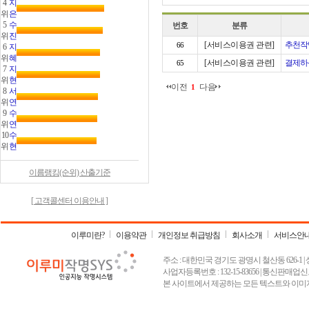
4
지
위
은
5
수
번호
분류
위
진
[서비스이용권 관련]
추천작명
66
6
지
위
혜
[서비스이용권 관련]
결제하
65
7
지
위
현
이전
다음
1
8
서
위
연
9
수
위
연
10
수
위
현
이름랭킹(순위) 산출기준
[ 고객콜센터 이용안내 ]
이루미란?
이용약관
개인정보 취급방침
회사소개
서비스안
주소 : 대한민국 경기도 광명시 철산동 626-1 | 상호 :
사업자등록번호 : 132-15-83656 | 통신판매업신고
본 사이트에서 제공하는 모든 텍스트와 이미지