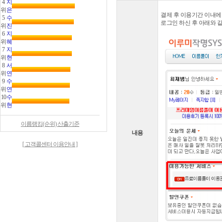
4
지
위
은
결제 후 이용기간 이내에
5
수
로그인 하신 후 아래와 
위
진
6
지
위
혜
7
지
위
현
8
서
위
연
9
수
위
연
10
수
위
현
이름랭킹(순위) 산출기준
내용
[ 고객콜센터 이용안내 ]