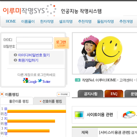
HOME
이름풀이
한자작명
셀프작명
추천작명
돌림자작명
추천개명
아이디/비밀번호 찾기
회원가입하기
다른 계정으로 로그인하세요
작명No1. 이루미 HOME
>
고객센터
>
Google
Twitter
공지사항
FAQ
운영
이름랭킹
1
유
위
진
2
지
위
원
3
지
제목
[서비스이용권 관련]
결제
위
영