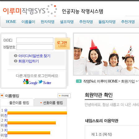
HOME
이름풀이
한자작명
셀프작명
추천작명
돌림자작명
추천개명
아이디/비밀번호 찾기
회원가입하기
다른 계정으로 로그인하세요
작명No1. 이루미 HOME
>
회원가입
>
Google
Twitter
이름랭킹
1
유
위
진
2
지
위
원
3
지
제 1 조 (목적)
위
영