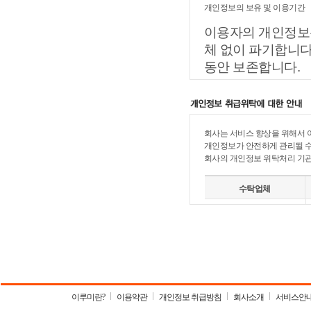
(각종 정보콘텐츠,
개인정보의 보유 및 이용기간
다. 부가 서비스 
회원제 서비스 이용
다.
서만 아래와 같은 
원(네임스토리이용약관
이용자의 개인정보
⑥ "게시물"이라 함
영구이용정지 및 2
체 없이 파기합니다
- 주소, 연락처, 
부호ㆍ문자ㆍ음성ㆍ
와 비인가 사용방지,
동안 보존합니다.
및 각종 파일과 링
라. 유료 서비스 
기록보존, 불만처리
가. 회사 내부 방
다.
제 3 조 (약관의 게시와 개정)
다. 신규 서비스 
- 부정이용기록
- 신용카드 결제시 
① "회사"는 이 약
신규 서비스 개발 
회사는 서비스 향상을 위해서 
보존 이유 : 부정 
- 휴대전화 결제시 
게시합니다.
광고 게재, 서비스의
개인정보가 안전하게 관리될 수
보존 기간 : 1년
- 계좌이체시 : 은
회사의 개인정보 위탁처리 기관
② "회사"는 "
공, 접속빈도 파악
- 상품권 이용시 :
한법률(이하 "정보
나. 관련법령에 의
수탁업체
개정할 수 있습니다
상법, 전자상거래 
③ "회사"가 약관
하여 보존할 필요가
관과 함께 제1항의
원정보를 보관합니다
네임스토리
자 전일까지 공지합
이용하며 보존기간
외에 일정기간 서비
- 방문에 관한 기록
단을 통해 따로 명
보존 이유 : 통신
이루미란?
이용약관
개인정보 취급방침
회사소개
서비스안
④ 회사가 전항에 