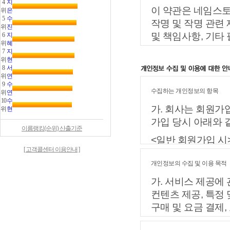
4
지
이 약관은 네임스토
위
은
5
수
작명 및 작명 관련
위
진
및 책임사항, 기타
6
지
위
혜
7
지
제 2 조 (정의)
위
현
8
서
이 약관에서 사용하
위
연
9
수
수집하는 개인정보의 항목
위
연
① "서비스"라 함은
10
수
장치를 포함)와 상관
가. 회사는 회원가
위
현
관련 제반 서비스를
가입 당시 아래와 
이름랭킹(순위) 산출기준
② "회원"이라 함은
<일반 회원가입 시
계약을 체결하고 "
[ 고객콜센터 이용안내 ]
- 필수항목 : 성명
③ "아이디(ID)"
개인정보의 수집 및 이용 목적
- 선택사항 : 휴대
고 "회사"가 승인
가. 서비스 제공에
④ "비밀번호"라 함
나. 서비스 이용과
컨텐츠 제공, 특정 
하고 비밀보호를 위
있습니다.
구매 및 요금 결제
다.
- IP Address,
⑤ "유료서비스"라
나. 회원관리