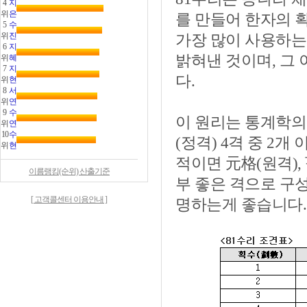
4
지
위
은
를 만들어 한자의 
5
수
위
진
가장 많이 사용하는
6
지
밝혀낸 것이며, 그
위
혜
7
지
다.
위
현
8
서
위
연
9
수
이 원리는 통계학의 
위
연
10
수
(정격) 4격 중 2
위
현
적이면 元格(원격), 
이름랭킹(순위) 산출기준
부 좋은 격으로 구
[ 고객콜센터 이용안내 ]
명하는게 좋습니다.