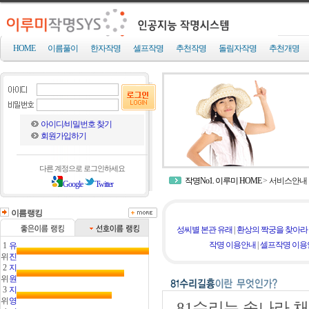
HOME
이름풀이
한자작명
셀프작명
추천작명
돌림자작명
추천개명
아이디/비밀번호 찾기
회원가입하기
다른 계정으로 로그인하세요
작명No1. 이루미 HOME
>
서비스안내
Google
Twitter
이름랭킹
성씨별 본관 유래
|
환상의 짝궁을 찾아라
작명 이용안내
|
셀프작명 이용
1
유
위
진
2
지
위
원
3
지
위
영
81수리는 송나라 