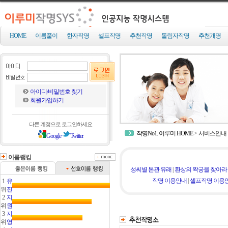
HOME
이름풀이
한자작명
셀프작명
추천작명
돌림자작명
추천개명
아이디/비밀번호 찾기
회원가입하기
다른 계정으로 로그인하세요
작명No1. 이루미 HOME
>
서비스안내
Google
Twitter
이름랭킹
성씨별 본관 유래
|
환상의 짝궁을 찾아라
작명 이용안내
|
셀프작명 이용
1
유
위
진
2
지
위
원
3
지
위
영