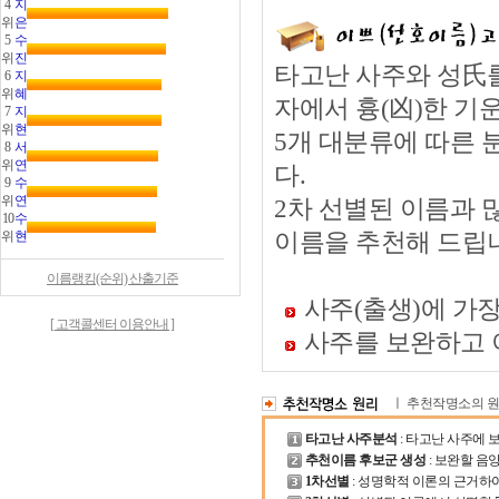
4
지
위
은
5
수
위
진
타고난 사주와 성氏
6
지
위
혜
자에서 흉(凶)한 기
7
지
위
현
5개 대분류에 따른 
8
서
위
연
다.
9
수
위
연
2차 선별된 이름과 
10
수
위
현
이름을 추천해 드립
이름랭킹(순위) 산출기준
사주(출생)에 가
[ 고객콜센터 이용안내 ]
사주를 보완하고 
ㅣ 추천작명소의 
타고난 사주분석
: 타고난 사주에
추천이름 후보군 생성
: 보완할 음
1차선별
: 성명학적 이론의 근거하여