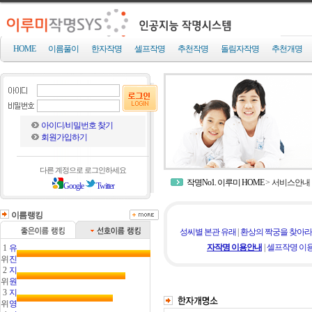
HOME
이름풀이
한자작명
셀프작명
추천작명
돌림자작명
추천개명
아이디/비밀번호 찾기
회원가입하기
다른 계정으로 로그인하세요
작명No1. 이루미 HOME
>
서비스안내
Google
Twitter
이름랭킹
성씨별 본관 유래
|
환상의 짝궁을 찾아라
자작명 이용안내
|
셀프작명 이
1
유
위
진
2
지
위
원
3
지
위
영