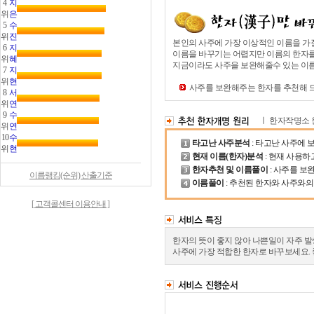
4
지
위
은
5
수
위
진
본인의 사주에 가장 이상적인 이름을 가
6
지
이름을 바꾸기는 어렵지만 이름의 한자
위
혜
지금이라도 사주을 보완해줄수 있는 이름
7
지
위
현
사주를 보완해주는 한자를 추천해 
8
서
위
연
9
수
ㅣ 한자작명소
위
연
10
수
타고난 사주분석
: 타고난 사주에
위
현
현재 이름(한자)분석
: 현재 사용하
한자추천 및 이름풀이
: 사주를 보
이름랭킹(순위) 산출기준
이름풀이
: 추천된 한자와 사주와의
[ 고객콜센터 이용안내 ]
한자의 뜻이 좋지 않아 나쁜일이 자주 
사주에 가장 적합한 한자로 바꾸보세요.