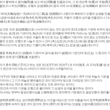
씨가 황하에서 용마(龍馬)를 보고 하도(河圖)를 만들었으며, 그 뒤 천년후 하(夏)의 우왕(禹
들었으니 하도(河圖)는 오행의 상생(相生)의 원리 이며 낙서(洛書)는 상극(相極)의 원리이다
, 태극(太極)일원(一元)에서이기(二氣)음.양(陰陽)이 나왔으며 복희씨가 오행의 상생을 만들었으니 
) 금생수(金生水)수생목(水生木)목생화(木生火)이며, 우왕이 오행의 상극을 만들었으니 2.4.6.
水極火) 화극금(火極金) 금극목(金極木)이다.
상 모든 것은 음양(陰陽)으로 나누어지지 않는 것이 없으며 五行(오행)의 기운에 속하지 않는
어나는 생 (生)의 기운이며, 화(火)의 기운은 한여름에 무럭무럭 자라나는 장 (長)의 기운이며,
 기운이며, 수(水)의 기운은 겨울의 휴식으로 드는 장 (藏)의 기운이며, 맛으로는 신맛은(木) 쓴맛
몸의 오장도 오행으로 나눌수 있으니 간이 (木) 심장 (火) 비장 (土) 폐 (金) 콩팥 (水) 이며, 방
쪽이 (수) 이며, 감정으로는 기쁨이 (木) 쾌락 (火) 욕망 (土) 성냄 (金) 슬픔 (水) 이다.
행중 목화(木火)가 양(陽)의 기운이며 금수(金水)가 음(陰)의 기운인데 토(土)는 그 중간의
행의 전체 운기(運氣)를 조절한다.
리가 흔히 四柱八字라고 하는 것은 천간(天干)의 10간(干) 과 지지(地支_의 12지(支)를 생.년.
다 천간과 지지가있으니 8자가가 되며 이것이 사주팔자이다.
기(干)의 작용은 象을 나타내고 지기(支)의 작용은 形을 나타낸다. 즉干 이란 하늘의 기운을
가지이니 그 기가 하늘로 뻗쳐올라간 것이 10간이며 땅으로 가라앉은 것이 12지 이다.
래서 해수는 10으로 세어지고 달수로는 12로 세어지는 것이다.
 천간과 지지의 기운을 오행으로 풀이하여 그 상생과 상극을 풀이하는 것이다.
리나라는 옛부터 음양오행사상을 신봉해왔으며, 한의학의 기본원리도 음양오행의 원리를 
명학(性命學) 또는 성리학(性理學)또는 이것을 대성시킨 이의 이름을 따서 정주학(程朱學)
양오행에 속하지 않은 것이 없으며, 한자 (漢字) 란 중국어는 단음절 고립어(孤立語)이므로 