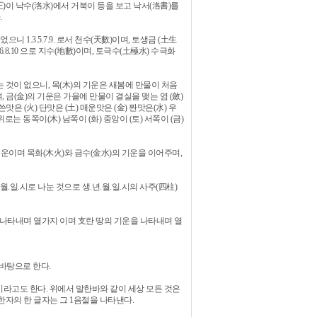
王)이 낙수(洛水)에서 거북이 등을 보고 낙서(洛書)를
.
1.3.5.7.9. 로서 천수(天數)이며, 토생금 (土生
8.10 으로 지수(地數)이며, 토극수(土極水) 수극화
 것이 없으니, 목(木)의 기운은 새봄에 만물이 처음
 금(金)의 기운은 가을에 만물이 결실을 맺는 염 (斂)
은 (火) 단맛은 (土) 매운맛은 (金) 짠맛은(水) 우
위로는 동쪽이(木) 남쪽이 (화) 중앙이 (토) 서쪽이 (금)
 기운이며 목화(木火)와 금수(金水)의 기운을 이어주며,
월.일.시로 나눈 것으로 생.년.월.일.시의 사주(四柱)
 나타내며 열가지 이며 支란 땅의 기운을 나타내며 열
바탕으로 한다.
이라고도 한다. 위에서 말한바와 같이 세상 모든 것은
한자의 한 글자는 그 1음절을 나타낸다.