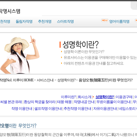
천작명
돌림자작명
추천개명
스마트작명
영어이름작명
성명학 이론이란 무엇인가!?
유료서비스는 이용권을 구매해야만 이용할수 있는
아래의 컨텐츠 이용권 안내를 참고하세요.
작명No1. 이루미 HOME
>
서비스안내
>
성명학이란?
>
음양오행(陰陽五行)이란 무엇인가?
이루미란?
|
회사소개
|
성명학이란?
|
이용권구매
|
씨별 본관 유래
|
환상의 짝궁을 찾아라
|
태몽·해몽
|
작명내공 안내
|
무료이름풀이 이용안내
|
무
작명 이용안내
|
셀프작명 이용안내
|
추천작명 이용안내
|
자유이용권안내
|
네임스토리
양오행(陰陽五行)이란 동양철학의 근간을 이루며, 태극(太極)에서 이기(二氣)가 나왔으니 이