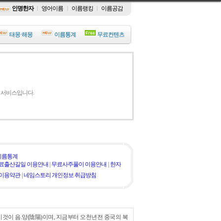
인명한자
ㅣ
영어이름
ㅣ
이름랭킹
ㅣ
이름공감
태몽·해몽
이름통계
무료컨텐츠
 서비스입니다.
이름통계
료출산길일 이용안내
|
무료사주풀이 이용안내
|
한자
 이용약관
|
네임스토리 개인정보 취급방침
것이 음.양(陰陽)이며, 지금부터 오천년전 중국의 복