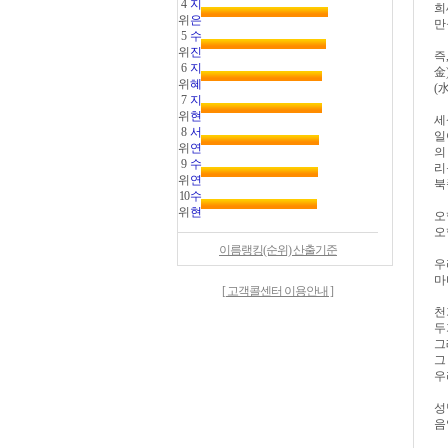
4
지
희
위
은
만
5
수
위
진
즉
6
지
金
위
혜
(
7
지
위
현
세
8
서
일
위
연
의
9
수
리
위
연
북
10
수
위
현
오
오
이름랭킹(순위) 산출기준
우
마
[ 고객콜센터 이용안내 ]
천
두
그
그
우
성
음