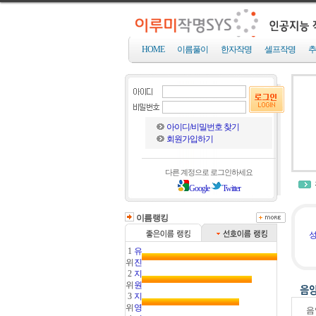
HOME
이름풀이
한자작명
셀프작명
추
아이디/비밀번호 찾기
회원가입하기
다른 계정으로 로그인하세요
Google
Twitter
이름랭킹
성
1
유
위
진
2
지
위
원
3
지
위
영
음