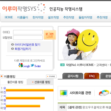
HOME
이름풀이
한자작명
셀프작명
추천작명
돌림자작명
추천개명
아이디/비밀번호 찾기
회원가입하기
다른 계정으로 로그인하세요
작명No1. 이루미 HOME
>
고객센터
>
Google
Twitter
공지사항
FAQ
운영
이름랭킹
1
유
위
진
2
지
위
원
3
지
제목
[결제 관련]
윈도우 8 결제오류 해
위
영