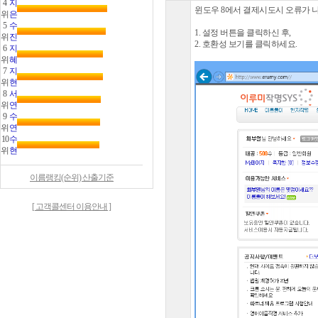
4
지
윈도우 8에서 결제시도시 오류가 
위
은
5
수
1. 설정 버튼을 클릭하신 후,
위
진
2. 호환성 보기를 클릭하세요.
6
지
위
혜
7
지
위
현
8
서
위
연
9
수
위
연
10
수
위
현
이름랭킹(순위) 산출기준
[ 고객콜센터 이용안내 ]