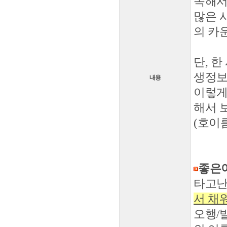
속해서
많은 
의 카
단, 
생정보
내용
이렇게
해서 
(호이
좋은
타고난
서 채
오행/