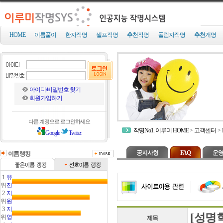
HOME
이름풀이
한자작명
셀프작명
추천작명
돌림자작명
추천개명
아이디/비밀번호 찾기
회원가입하기
다른 계정으로 로그인하세요
작명No1. 이루미 HOME
>
고객센터
>
Google
Twitter
공지사항
FAQ
운영
이름랭킹
1
유
위
진
2
지
위
원
3
지
[성명
위
영
제목