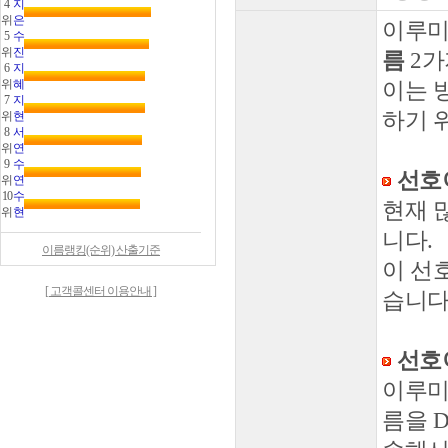
4
지
위
은
이루미
5
수
위
진
름
2가
6
지
위
혜
이는 
7
지
하기 
위
현
8
서
위
연
9
수
선호
위
연
10
수
현재 
위
현
니다.
이름랭킹(순위) 산출기준
이 선
[ 고객콜센터 이용안내 ]
습니다
선호
이루미
름을 