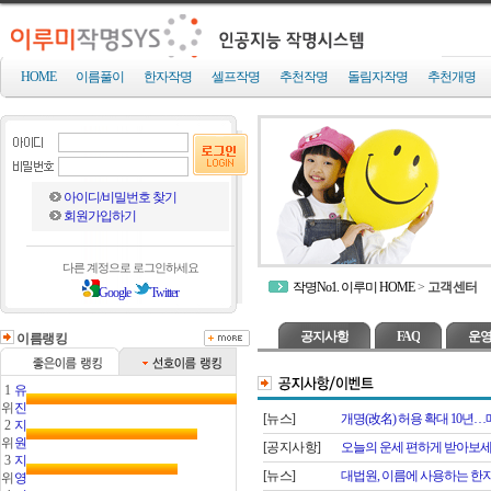
HOME
이름풀이
한자작명
셀프작명
추천작명
돌림자작명
추천개명
아이디/비밀번호 찾기
회원가입하기
다른 계정으로 로그인하세요
작명No1. 이루미 HOME
>
고객센터
Google
Twitter
공지사항
FAQ
운영
이름랭킹
1
유
위
진
[뉴스]
개명(改名) 허용 확대 10년…매일 
2
지
위
원
[공지사항]
오늘의 운세 편하게 받아보세
3
지
[뉴스]
대법원, 이름에 사용하는 한자 
위
영