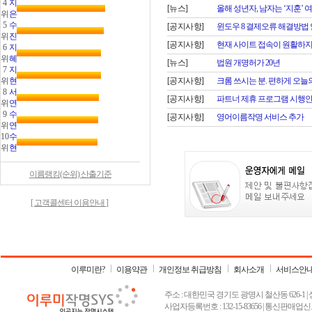
4
지
[뉴스]
올해 성년자, 남자는 ‘지훈’ 여자
위
은
5
수
[공지사항]
윈도우 8 결제오류 해결방법
위
진
[공지사항]
현재 사이트 접속이 원활하지
6
지
위
혜
[뉴스]
법원 개명허가 20년
7
지
위
현
[공지사항]
크롬 쓰시는 분. 편하게 오늘의 
8
서
[공지사항]
파트너 제휴 프로그램 시행
위
연
9
수
[공지사항]
영어이름작명 서비스 추가
위
연
10
수
위
현
이름랭킹(순위) 산출기준
[ 고객콜센터 이용안내 ]
이루미란?
이용약관
개인정보 취급방침
회사소개
서비스안
주소 : 대한민국 경기도 광명시 철산동 626-1 | 상호 :
사업자등록번호 : 132-15-83656 | 통신판매업신고