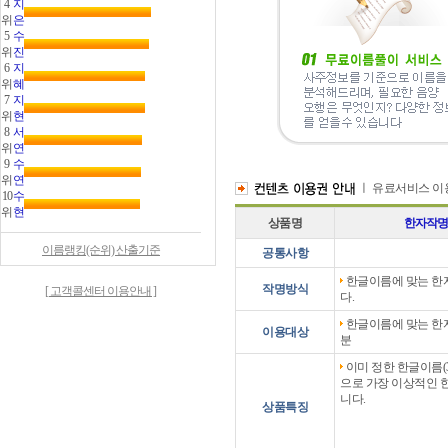
4
지
위
은
5
수
위
진
6
지
위
혜
7
지
위
현
8
서
위
연
9
수
위
연
ㅣ 유료서비스 이
10
수
위
현
상품명
한자작
이름랭킹(순위) 산출기준
공통사항
한글이름에 맞는 한
작명방식
[ 고객콜센터 이용안내 ]
다.
한글이름에 맞는 한
이용대상
분
이미 정한 한글이름(
으로 가장 이상적인 
니다.
상품특징