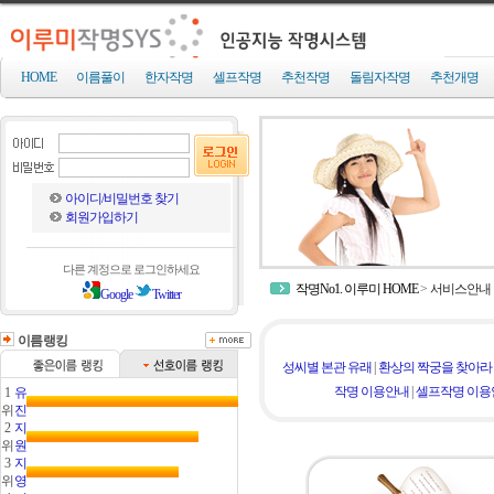
HOME
이름풀이
한자작명
셀프작명
추천작명
돌림자작명
추천개명
아이디/비밀번호 찾기
회원가입하기
다른 계정으로 로그인하세요
작명No1. 이루미 HOME
>
서비스안내
Google
Twitter
이름랭킹
성씨별 본관 유래
|
환상의 짝궁을 찾아라
작명 이용안내
|
셀프작명 이용
1
유
위
진
2
지
위
원
3
지
위
영