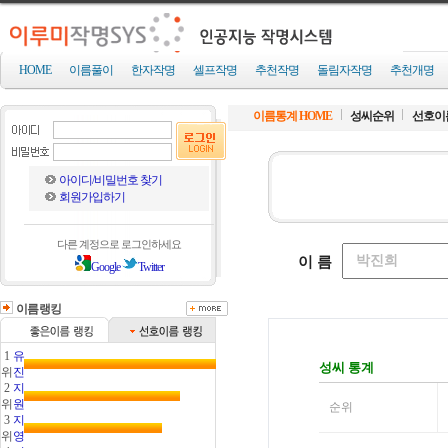
HOME
이름풀이
한자작명
셀프작명
추천작명
돌림자작명
추천개명
이름통계 HOME
성씨순위
선호이
아이디/비밀번호 찾기
회원가입하기
다른 계정으로 로그인하세요
Google
Twitter
이름랭킹
1
유
위
진
2
지
위
원
3
지
위
영