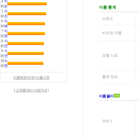
4
지
위
은
5
수
위
진
6
지
위
혜
7
지
위
현
8
서
위
연
9
수
위
연
10
수
위
현
이름랭킹(순위) 산출기준
[ 고객콜센터 이용안내 ]