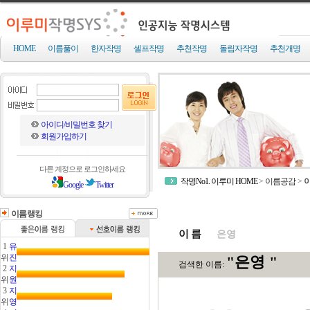
HOME
이름풀이
한자작명
셀프작명
추천작명
돌림자작명
추천개명
아이디/비밀번호 찾기
회원가입하기
다른 계정으로 로그인하세요
작명No1. 이루미 HOME
>
이름공감
>
Google
Twitter
이름랭킹
이 름
1
유
위
진
2
지
위
원
3
지
위
영