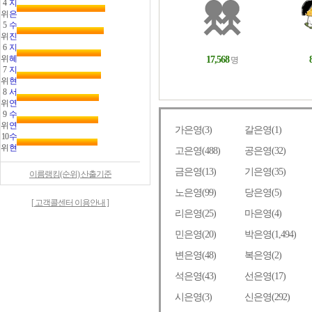
4
지
위
은
5
수
위
진
6
지
위
혜
7
지
위
현
8
서
위
연
9
수
위
연
10
수
위
현
이름랭킹(순위) 산출기준
[ 고객콜센터 이용안내 ]