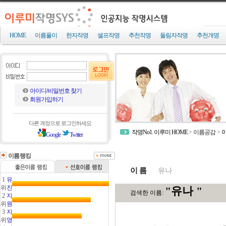
HOME
이름풀이
한자작명
셀프작명
추천작명
돌림자작명
추천개명
아이디/비밀번호 찾기
회원가입하기
다른 계정으로 로그인하세요
작명No1. 이루미 HOME
>
이름공감
>
Google
Twitter
이름랭킹
이 름
1
유
위
진
2
지
위
원
3
지
위
영