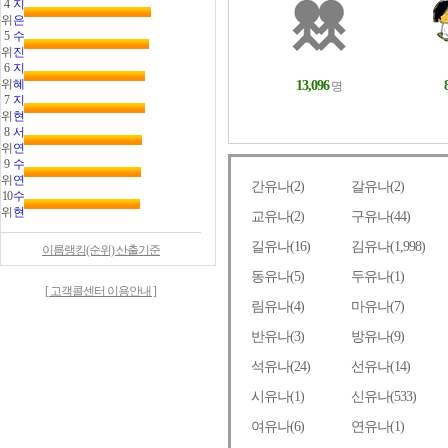
4
지
위
은
5
수
위
진
6
지
위
혜
7
지
위
현
8
서
위
연
9
수
위
연
10
수
위
현
이름랭킹(순위) 산출기준
[ 고객콜센터 이용안내 ]