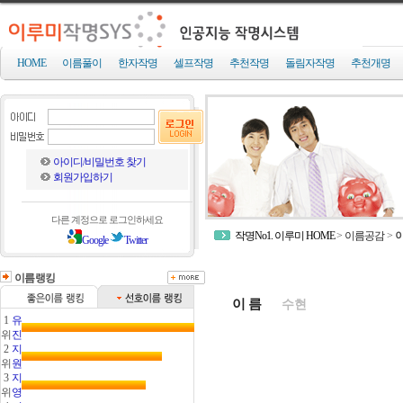
HOME
이름풀이
한자작명
셀프작명
추천작명
돌림자작명
추천개명
아이디/비밀번호 찾기
회원가입하기
다른 계정으로 로그인하세요
작명No1. 이루미 HOME
>
이름공감
>
Google
Twitter
이름랭킹
이 름
1
유
위
진
2
지
위
원
3
지
위
영