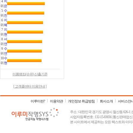
4
지
위
은
5
수
위
진
6
지
위
혜
7
지
위
현
8
서
위
연
9
수
위
연
10
수
위
현
이름랭킹(순위) 산출기준
[ 고객콜센터 이용안내 ]
이루미란?
이용약관
개인정보 취급방침
회사소개
서비스안
주소 : 대한민국 경기도 광명시 철산동 626-1 | 상호 :
사업자등록번호 : 132-15-83656 | 통신판매업신고
본 사이트에서 제공하는 모든 텍스트와 이미지