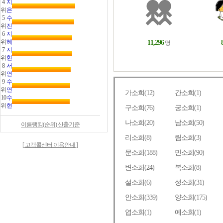
4
지
위
은
5
수
위
진
6
지
위
혜
7
지
위
현
8
서
위
연
9
수
위
연
10
수
위
현
이름랭킹(순위) 산출기준
[ 고객콜센터 이용안내 ]