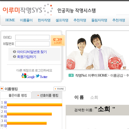
HOME
이름풀이
한자작명
셀프작명
추천작명
돌림자작명
추천개명
아이디/비밀번호 찾기
회원가입하기
다른 계정으로 로그인하세요
작명No1. 이루미 HOME
>
이름공감
>
Google
Twitter
이름랭킹
이 름
1
유
위
진
2
지
위
원
3
지
위
영