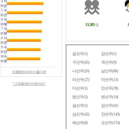
4
지
위
은
5
수
위
진
6
지
위
혜
7
지
위
현
8
서
위
연
9
수
위
연
10
수
위
현
이름랭킹(순위) 산출기준
[ 고객콜센터 이용안내 ]