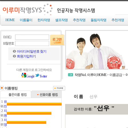
HOME
이름풀이
한자작명
셀프작명
추천작명
돌림자작명
추천개명
아이디/비밀번호 찾기
회원가입하기
다른 계정으로 로그인하세요
작명No1. 이루미 HOME
>
이름공감
>
Google
Twitter
이름랭킹
이 름
1
유
위
진
2
지
위
원
3
지
위
영