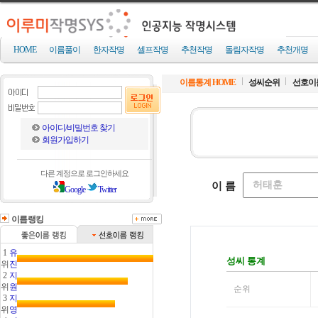
HOME
이름풀이
한자작명
셀프작명
추천작명
돌림자작명
추천개명
이름통계 HOME
성씨순위
선호이
아이디/비밀번호 찾기
회원가입하기
다른 계정으로 로그인하세요
Google
Twitter
이름랭킹
1
유
위
진
2
지
위
원
3
지
위
영