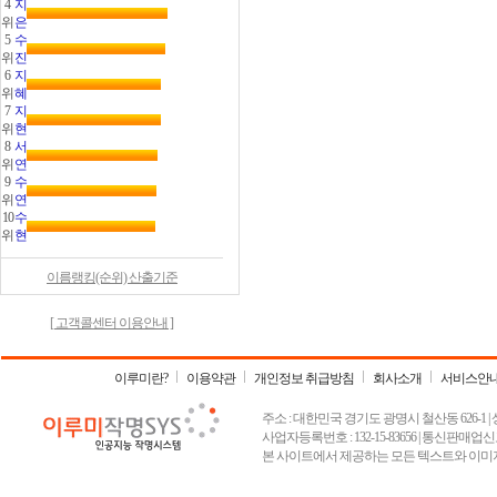
4
지
위
은
5
수
위
진
6
지
위
혜
7
지
위
현
8
서
위
연
9
수
위
연
10
수
위
현
이름랭킹(순위) 산출기준
[ 고객콜센터 이용안내 ]
이루미란?
이용약관
개인정보 취급방침
회사소개
서비스안
주소 : 대한민국 경기도 광명시 철산동 626-1 | 상호 :
사업자등록번호 : 132-15-83656 | 통신판매업신고
본 사이트에서 제공하는 모든 텍스트와 이미지