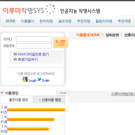
HOME
이름풀이
한자작명
셀프작명
추천작명
돌림자작명
추천개명
이름통계 HOME
성씨순위
선호이
아이디/비밀번호 찾기
회원가입하기
다른 계정으로 로그인하세요
Google
Twitter
이름랭킹
이루미작명 DB
2
1
유
위
진
2
지
위
원
3
지
위
영