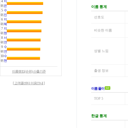
4
지
위
은
5
수
위
진
6
지
위
혜
7
지
위
현
8
서
위
연
9
수
위
연
10
수
위
현
이름랭킹(순위) 산출기준
[ 고객콜센터 이용안내 ]