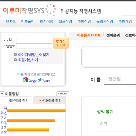
HOME
이름풀이
한자작명
셀프작명
추천작명
돌림자작명
추천개명
이름통계 HOME
성씨순위
선호이
아이디/비밀번호 찾기
회원가입하기
다른 계정으로 로그인하세요
Google
Twitter
이름랭킹
1
유
위
진
2
지
위
원
3
지
위
영