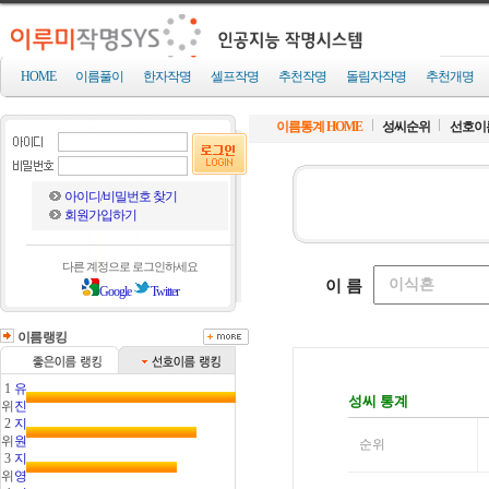
HOME
이름풀이
한자작명
셀프작명
추천작명
돌림자작명
추천개명
이름통계 HOME
성씨순위
선호이
아이디/비밀번호 찾기
회원가입하기
다른 계정으로 로그인하세요
Google
Twitter
이름랭킹
1
유
위
진
2
지
위
원
3
지
위
영