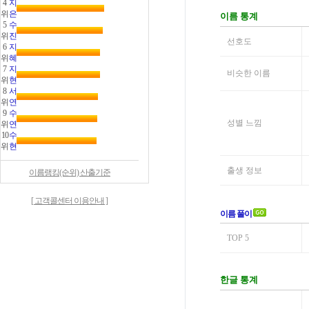
4
지
위
은
5
수
위
진
6
지
위
혜
7
지
위
현
8
서
위
연
9
수
위
연
10
수
위
현
이름랭킹(순위) 산출기준
[ 고객콜센터 이용안내 ]