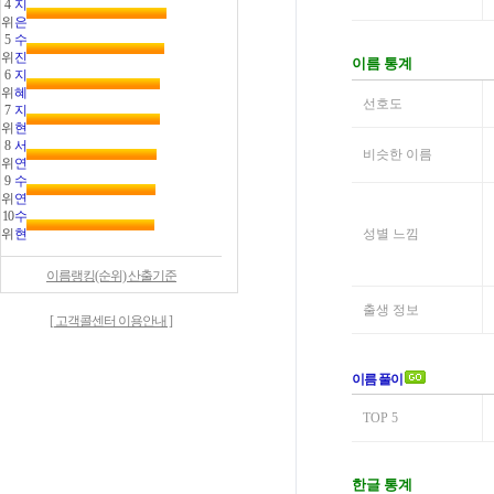
4
지
위
은
5
수
위
진
6
지
위
혜
7
지
위
현
8
서
위
연
9
수
위
연
10
수
위
현
이름랭킹(순위) 산출기준
[ 고객콜센터 이용안내 ]