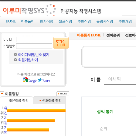
HOME
이름풀이
한자작명
셀프작명
추천작명
돌림자작명
추천개명
이름통계 HOME
성씨순위
선호이
아이디/비밀번호 찾기
회원가입하기
다른 계정으로 로그인하세요
Google
Twitter
이름랭킹
1
유
위
진
2
지
위
원
3
지
위
영