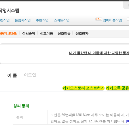
천작명
돌림자작명
추천개명
스마트작명
영어이름작명
통계 HOME
성씨순위
선호이름
선호한글
선호한자