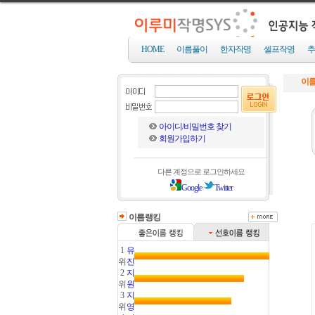
HOME
이름풀이
한자작명
셀프작명
추
이름
아이디/비밀번호 찾기
회원가입하기
다른 계정으로 로그인하세요
Google
Twitter
이름랭킹
1
유
위
진
2
지
위
원
3
지
위
영