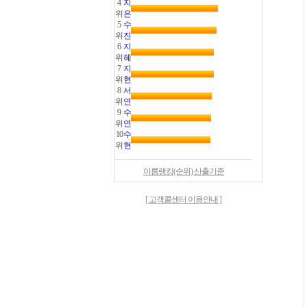
4
지
위
은
5
수
위
진
6
지
위
혜
7
지
위
현
8
서
위
연
9
수
위
연
10
수
위
현
이름랭킹(순위) 산출기준
[ 고객콜센터 이용안내 ]