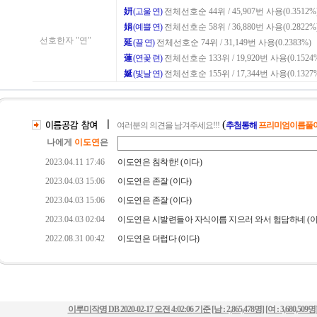
이루미작명 DB
2020-02-17 오전 4:02:06
기준 [남 :
2,865,478명
] [여 :
3,680,509명