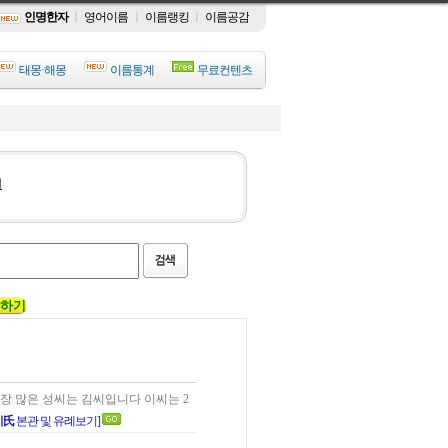
인명한자
ㅣ
영어이름
ㅣ
이름랭킹
ㅣ
이름공감
태몽·해몽
이름통계
무료컨텐츠