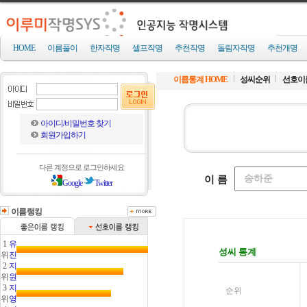
HOME
이름풀이
한자작명
셀프작명
추천작명
돌림자작명
추천개명
이름통계 HOME
성씨순위
선호이
아이디/비밀번호 찾기
회원가입하기
다른 계정으로 로그인하세요
Google
Twitter
이름랭킹
1
유
위
진
2
지
위
원
3
지
위
영