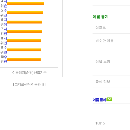
4
지
위
은
5
수
위
진
6
지
위
혜
7
지
위
현
8
서
위
연
9
수
위
연
10
수
위
현
이름랭킹(순위) 산출기준
[ 고객콜센터 이용안내 ]