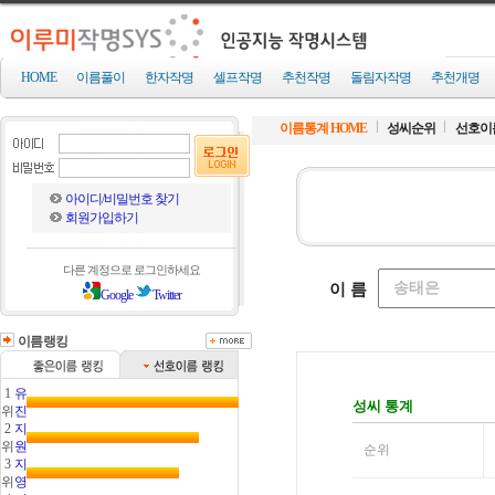
HOME
이름풀이
한자작명
셀프작명
추천작명
돌림자작명
추천개명
이름통계 HOME
성씨순위
선호이
아이디/비밀번호 찾기
회원가입하기
다른 계정으로 로그인하세요
Google
Twitter
이름랭킹
1
유
위
진
2
지
위
원
3
지
위
영