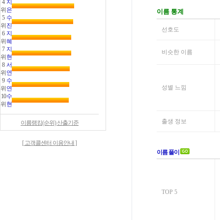
4
지
위
은
5
수
위
진
6
지
위
혜
7
지
위
현
8
서
위
연
9
수
위
연
10
수
위
현
이름랭킹(순위) 산출기준
[ 고객콜센터 이용안내 ]