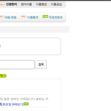
인명한자
ㅣ
영어이름
ㅣ
이름랭킹
ㅣ
이름공감
태몽·해몽
이름통계
무료컨텐츠