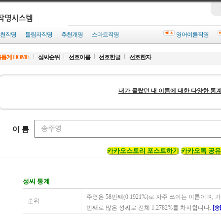
천작명
돌림자작명
추천개명
스마트작명
영어이름작명
통계 HOME
성씨순위
선호이름
선호한글
선호한자