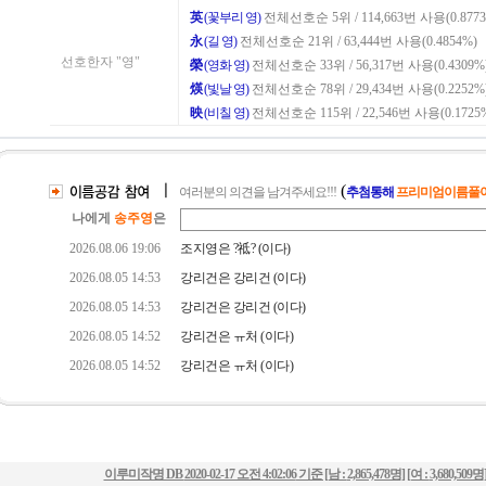
이루미작명 DB
2020-02-17 오전 4:02:06
기준 [남 :
2,865,478명
] [여 :
3,680,509명