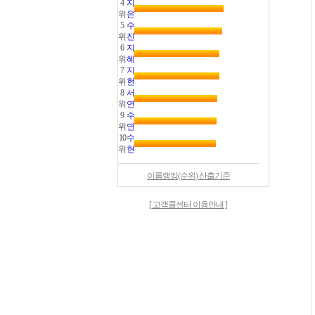
4
지
위
은
5
수
위
진
6
지
위
혜
7
지
위
현
8
서
위
연
9
수
위
연
10
수
위
현
이름랭킹(순위) 산출기준
[ 고객콜센터 이용안내 ]