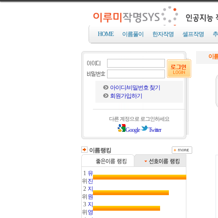
HOME
이름풀이
한자작명
셀프작명
추
이름
아이디/비밀번호 찾기
회원가입하기
다른 계정으로 로그인하세요
Google
Twitter
이름랭킹
1
유
위
진
2
지
위
원
3
지
위
영