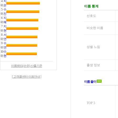
4
지
위
은
5
수
위
진
6
지
위
혜
7
지
위
현
8
서
위
연
9
수
위
연
10
수
위
현
이름랭킹(순위) 산출기준
[ 고객콜센터 이용안내 ]