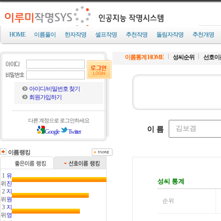
HOME
이름풀이
한자작명
셀프작명
추천작명
돌림자작명
추천개명
이름통계 HOME
성씨순위
선호이
아이디/비밀번호 찾기
회원가입하기
다른 계정으로 로그인하세요
Google
Twitter
이름랭킹
1
유
위
진
2
지
위
원
3
지
위
영