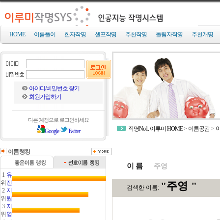
HOME
이름풀이
한자작명
셀프작명
추천작명
돌림자작명
추천개명
아이디/비밀번호 찾기
회원가입하기
다른 계정으로 로그인하세요
작명No1. 이루미 HOME
>
이름공감
>
Google
Twitter
이름랭킹
이 름
1
유
위
진
2
지
위
원
3
지
위
영