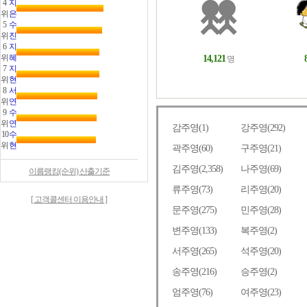
4
지
위
은
5
수
위
진
6
지
위
혜
7
지
위
현
8
서
위
연
9
수
위
연
10
수
위
현
이름랭킹(순위) 산출기준
[ 고객콜센터 이용안내 ]