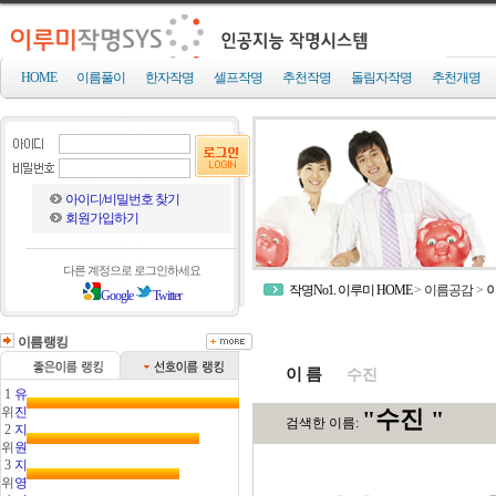
HOME
이름풀이
한자작명
셀프작명
추천작명
돌림자작명
추천개명
아이디/비밀번호 찾기
회원가입하기
다른 계정으로 로그인하세요
작명No1. 이루미 HOME
>
이름공감
>
Google
Twitter
이름랭킹
이 름
1
유
위
진
2
지
위
원
3
지
위
영