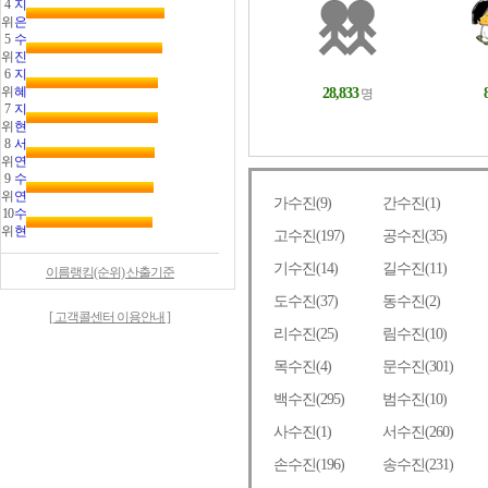
4
지
위
은
5
수
위
진
6
지
위
혜
7
지
위
현
8
서
위
연
9
수
위
연
10
수
위
현
이름랭킹(순위) 산출기준
[ 고객콜센터 이용안내 ]