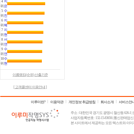
4
지
위
은
5
수
위
진
6
지
위
혜
7
지
위
현
8
서
위
연
9
수
위
연
10
수
위
현
이름랭킹(순위) 산출기준
[ 고객콜센터 이용안내 ]
이루미란?
이용약관
개인정보 취급방침
회사소개
서비스안
주소 : 대한민국 경기도 광명시 철산동 626-1 | 상호 :
사업자등록번호 : 132-15-83656 | 통신판매업신고
본 사이트에서 제공하는 모든 텍스트와 이미지