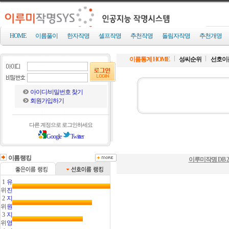
HOME
이름풀이
한자작명
셀프작명
추천작명
돌림자작명
추천개명
이름통계 HOME
성씨순위
선호이
아이디/비밀번호 찾기
회원가입하기
다른 계정으로 로그인하세요
Google
Twitter
이름랭킹
이루미작명 DB
2
1
유
위
진
2
지
위
원
3
지
위
영