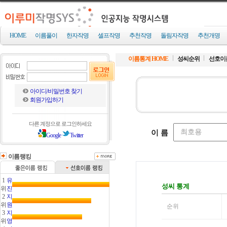
HOME
이름풀이
한자작명
셀프작명
추천작명
돌림자작명
추천개명
이름통계 HOME
성씨순위
선호이
아이디/비밀번호 찾기
회원가입하기
다른 계정으로 로그인하세요
Google
Twitter
이름랭킹
1
유
위
진
2
지
위
원
3
지
위
영