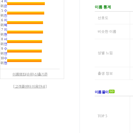
4
지
위
은
5
수
위
진
6
지
위
혜
7
지
위
현
8
서
위
연
9
수
위
연
10
수
위
현
이름랭킹(순위) 산출기준
[ 고객콜센터 이용안내 ]