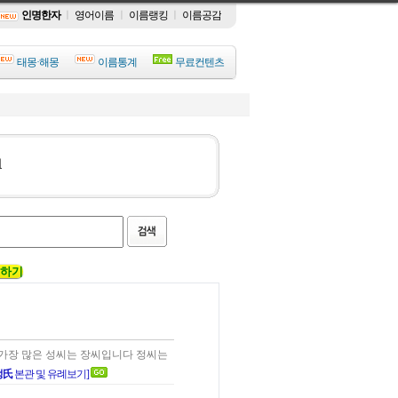
인명한자
ㅣ
영어이름
ㅣ
이름랭킹
ㅣ
이름공감
태몽·해몽
이름통계
무료컨텐츠