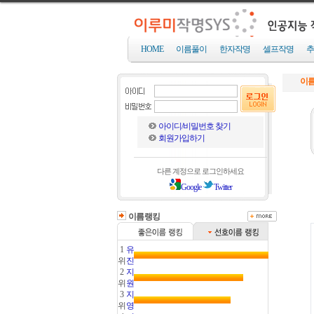
HOME
이름풀이
한자작명
셀프작명
추
이름
아이디/비밀번호 찾기
회원가입하기
다른 계정으로 로그인하세요
Google
Twitter
이름랭킹
1
유
위
진
2
지
위
원
3
지
위
영