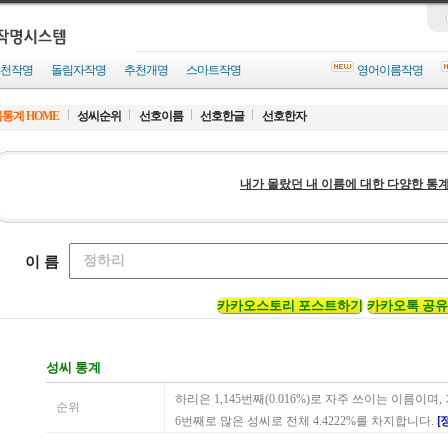
천작명
돌림자작명
추천개명
스마트작명
영어이름작명
통계 HOME
성씨순위
선호이름
선호한글
선호한자