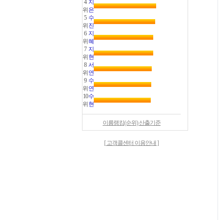
4
지
위
은
5
수
위
진
6
지
위
혜
7
지
위
현
8
서
위
연
9
수
위
연
10
수
위
현
이름랭킹(순위) 산출기준
[ 고객콜센터 이용안내 ]