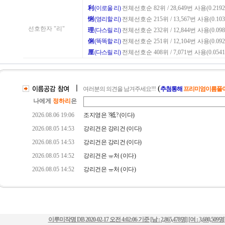
이루미작명 DB
2020-02-17 오전 4:02:06
기준 [남 :
2,865,478명
] [여 :
3,680,509명