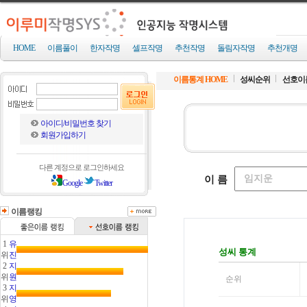
HOME
이름풀이
한자작명
셀프작명
추천작명
돌림자작명
추천개명
이름통계 HOME
성씨순위
선호이
아이디/비밀번호 찾기
회원가입하기
다른 계정으로 로그인하세요
Google
Twitter
이름랭킹
1
유
위
진
2
지
위
원
3
지
위
영