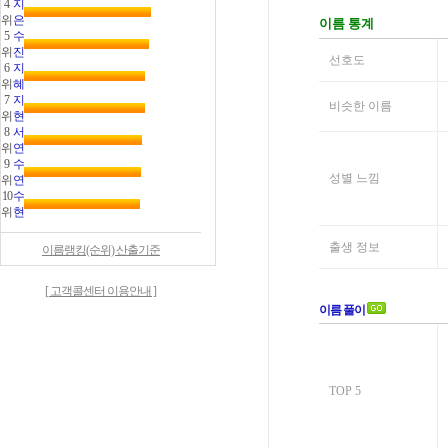
4
지
위
은
5
수
위
진
6
지
위
혜
7
지
위
현
8
서
위
연
9
수
위
연
10
수
위
현
이름랭킹(순위) 산출기준
[ 고객콜센터 이용안내 ]