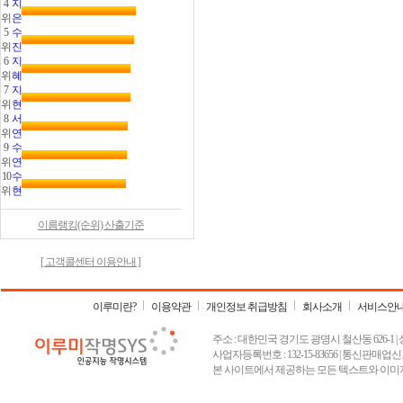
4
지
위
은
5
수
위
진
6
지
위
혜
7
지
위
현
8
서
위
연
9
수
위
연
10
수
위
현
이름랭킹(순위) 산출기준
[ 고객콜센터 이용안내 ]
이루미란?
이용약관
개인정보 취급방침
회사소개
서비스안
주소 : 대한민국 경기도 광명시 철산동 626-1 | 상호 :
사업자등록번호 : 132-15-83656 | 통신판매업신고
본 사이트에서 제공하는 모든 텍스트와 이미지