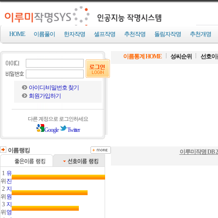
HOME
이름풀이
한자작명
셀프작명
추천작명
돌림자작명
추천개명
이름통계 HOME
성씨순위
선호이
아이디/비밀번호 찾기
회원가입하기
다른 계정으로 로그인하세요
Google
Twitter
이름랭킹
이루미작명 DB
2
1
유
위
진
2
지
위
원
3
지
위
영