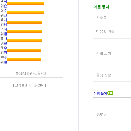
4
지
위
은
5
수
위
진
6
지
위
혜
7
지
위
현
8
서
위
연
9
수
위
연
10
수
위
현
이름랭킹(순위) 산출기준
[ 고객콜센터 이용안내 ]