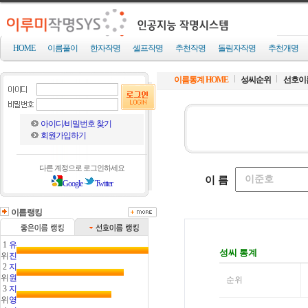
HOME
이름풀이
한자작명
셀프작명
추천작명
돌림자작명
추천개명
이름통계 HOME
성씨순위
선호이
아이디/비밀번호 찾기
회원가입하기
다른 계정으로 로그인하세요
Google
Twitter
이름랭킹
1
유
위
진
2
지
위
원
3
지
위
영