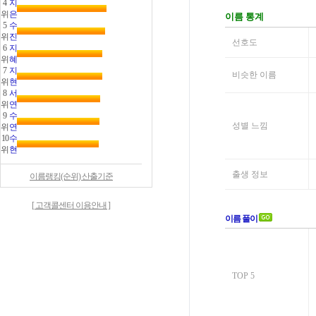
4
지
위
은
5
수
위
진
6
지
위
혜
7
지
위
현
8
서
위
연
9
수
위
연
10
수
위
현
이름랭킹(순위) 산출기준
[ 고객콜센터 이용안내 ]