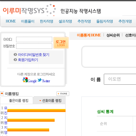
HOME
이름풀이
한자작명
셀프작명
추천작명
돌림자작명
추천개명
이름통계 HOME
성씨순위
선호이
아이디/비밀번호 찾기
회원가입하기
다른 계정으로 로그인하세요
Google
Twitter
이름랭킹
1
유
위
진
2
지
위
원
3
지
위
영