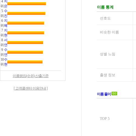
4
지
위
은
5
수
위
진
6
지
위
혜
7
지
위
현
8
서
위
연
9
수
위
연
10
수
위
현
이름랭킹(순위) 산출기준
[ 고객콜센터 이용안내 ]