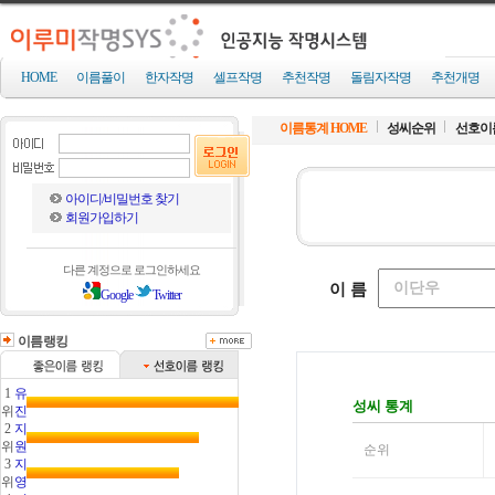
HOME
이름풀이
한자작명
셀프작명
추천작명
돌림자작명
추천개명
이름통계 HOME
성씨순위
선호이
아이디/비밀번호 찾기
회원가입하기
다른 계정으로 로그인하세요
Google
Twitter
이름랭킹
1
유
위
진
2
지
위
원
3
지
위
영