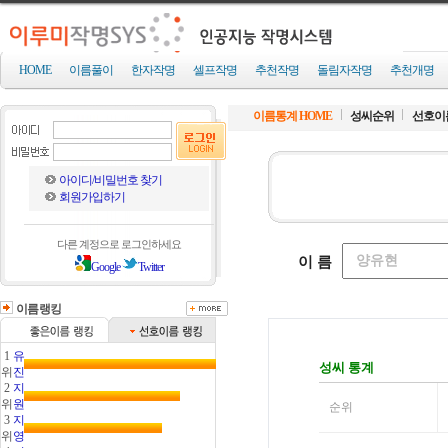
HOME
이름풀이
한자작명
셀프작명
추천작명
돌림자작명
추천개명
이름통계 HOME
성씨순위
선호이
아이디/비밀번호 찾기
회원가입하기
다른 계정으로 로그인하세요
Google
Twitter
이름랭킹
1
유
위
진
2
지
위
원
3
지
위
영