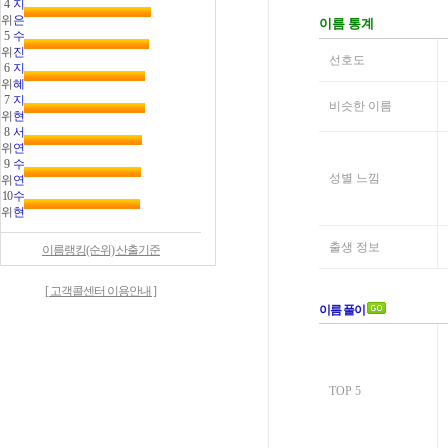
4
지
위
은
5
수
위
진
6
지
위
혜
7
지
위
현
8
서
위
연
9
수
위
연
10
수
위
현
이름랭킹(순위) 산출기준
[ 고객콜센터 이용안내 ]