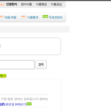
인명한자
ㅣ
영어이름
ㅣ
이름랭킹
ㅣ
이름공감
태몽·해몽
이름통계
무료컨텐츠