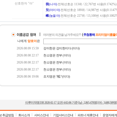
이루미작명 DB
2020-02-17 오전 4:02:06
기준 [남 :
2,865,478명
] [여 :
3,680,509명
보 취급방침
회사소개
서비스안내
기업서비스안내
파트너 제휴안내
운영자에게