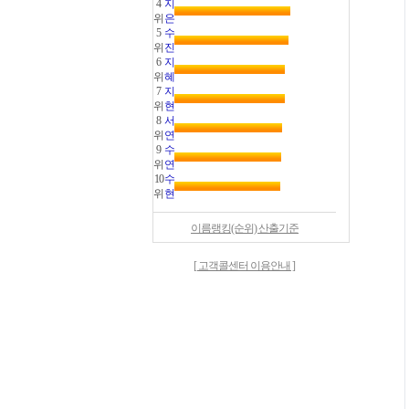
4
지
위
은
5
수
위
진
6
지
위
혜
7
지
위
현
8
서
위
연
9
수
위
연
10
수
위
현
이름랭킹(순위) 산출기준
[ 고객콜센터 이용안내 ]