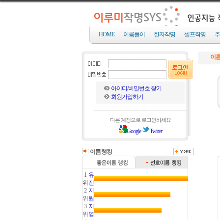
HOME
이름풀이
한자작명
셀프작명
추
이름
아이디/비밀번호 찾기
회원가입하기
다른 계정으로 로그인하세요
Google
Twitter
이름랭킹
1
유
위
진
2
지
위
원
3
지
위
영