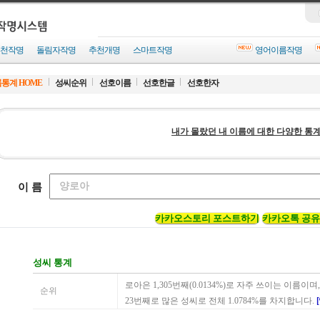
천작명
돌림자작명
추천개명
스마트작명
영어이름작명
통계 HOME
성씨순위
선호이름
선호한글
선호한자