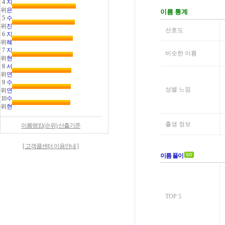
4
지
위
은
5
수
위
진
6
지
위
혜
7
지
위
현
8
서
위
연
9
수
위
연
10
수
위
현
이름랭킹(순위) 산출기준
[ 고객콜센터 이용안내 ]