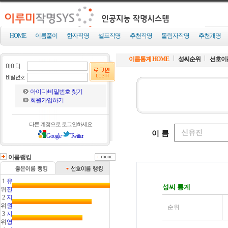
HOME
이름풀이
한자작명
셀프작명
추천작명
돌림자작명
추천개명
이름통계 HOME
성씨순위
선호이
아이디/비밀번호 찾기
회원가입하기
다른 계정으로 로그인하세요
Google
Twitter
이름랭킹
1
유
위
진
2
지
위
원
3
지
위
영