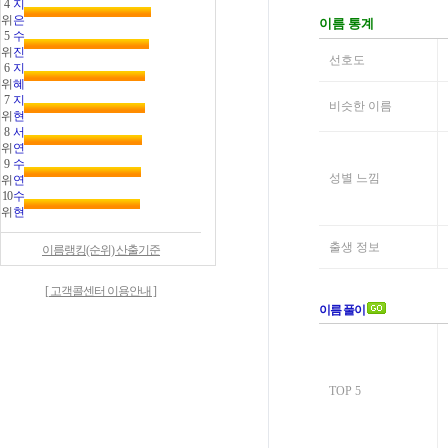
4
지
위
은
5
수
위
진
6
지
위
혜
7
지
위
현
8
서
위
연
9
수
위
연
10
수
위
현
이름랭킹(순위) 산출기준
[ 고객콜센터 이용안내 ]