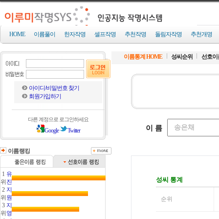
HOME
이름풀이
한자작명
셀프작명
추천작명
돌림자작명
추천개명
이름통계 HOME
성씨순위
선호이
아이디/비밀번호 찾기
회원가입하기
다른 계정으로 로그인하세요
Google
Twitter
이름랭킹
1
유
위
진
2
지
위
원
3
지
위
영