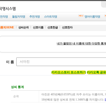
천작명
돌림자작명
추천개명
스마트작명
영어이름작명
통계 HOME
성씨순위
선호이름
선호한글
선호한자