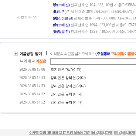
이루미작명 DB
2020-02-17 오전 4:02:06
기준 [남 :
2,865,478명
] [여 :
3,680,509명