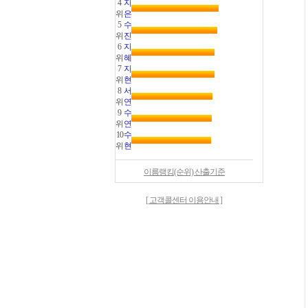
4
지
위
은
5
수
위
진
6
지
위
혜
7
지
위
현
8
서
위
연
9
수
위
연
10
수
위
현
이름랭킹(순위) 산출기준
[ 고객콜센터 이용안내 ]