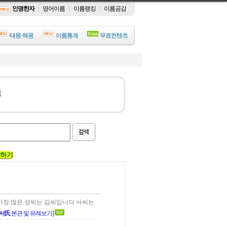
인명한자
ㅣ
영어이름
ㅣ
이름랭킹
ㅣ
이름공감
태몽·해몽
이름통계
무료컨텐츠