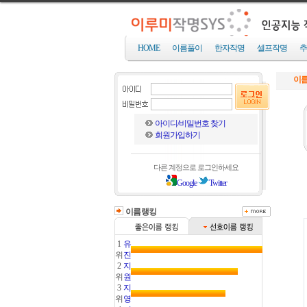
HOME
이름풀이
한자작명
셀프작명
추
이름
아이디/비밀번호 찾기
회원가입하기
다른 계정으로 로그인하세요
Google
Twitter
이름랭킹
1
유
위
진
2
지
위
원
3
지
위
영