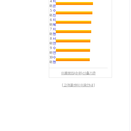
4
지
위
은
5
수
위
진
6
지
위
혜
7
지
위
현
8
서
위
연
9
수
위
연
10
수
위
현
이름랭킹(순위) 산출기준
[ 고객콜센터 이용안내 ]