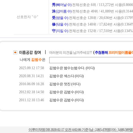
이루미작명 DB
2020-02-17 오전 4:02:06
기준 [남 :
2,865,478명
] [여 :
3,680,509명