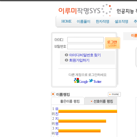
HOME
이름풀이
한자작명
셀프작명
추
이름
아이디/비밀번호 찾기
회원가입하기
다른 계정으로 로그인하세요
Google
Twitter
이름랭킹
1
유
위
진
2
지
위
원
3
지
위
영