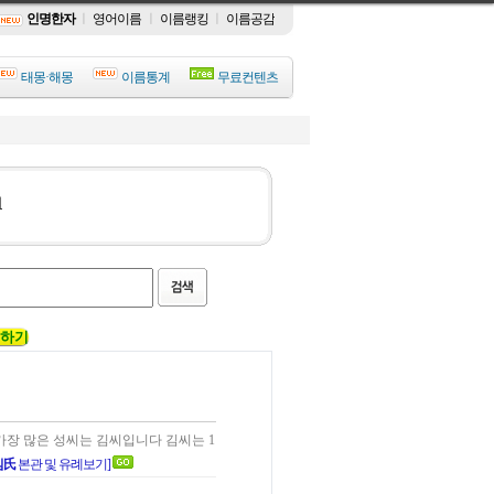
인명한자
ㅣ
영어이름
ㅣ
이름랭킹
ㅣ
이름공감
태몽·해몽
이름통계
무료컨텐츠