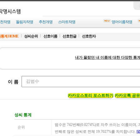
천작명
돌림자작명
추천개명
스마트작명
영어이름작명
통계 HOME
성씨순위
선호이름
선호한글
선호한자