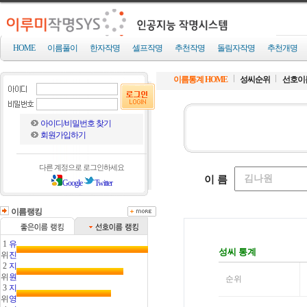
HOME
이름풀이
한자작명
셀프작명
추천작명
돌림자작명
추천개명
이름통계 HOME
성씨순위
선호이
아이디/비밀번호 찾기
회원가입하기
다른 계정으로 로그인하세요
Google
Twitter
이름랭킹
1
유
위
진
2
지
위
원
3
지
위
영