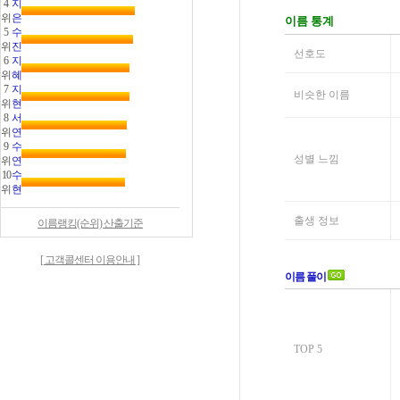
4
지
위
은
5
수
위
진
6
지
위
혜
7
지
위
현
8
서
위
연
9
수
위
연
10
수
위
현
이름랭킹(순위) 산출기준
[ 고객콜센터 이용안내 ]