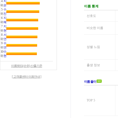
4
지
위
은
5
수
위
진
6
지
위
혜
7
지
위
현
8
서
위
연
9
수
위
연
10
수
위
현
이름랭킹(순위) 산출기준
[ 고객콜센터 이용안내 ]