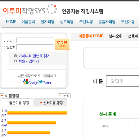
HOME
이름풀이
한자작명
셀프작명
추천작명
돌림자작명
추천개명
이름통계 HOME
성씨순위
선호이
아이디/비밀번호 찾기
회원가입하기
다른 계정으로 로그인하세요
Google
Twitter
이름랭킹
1
유
위
진
2
지
위
원
3
지
위
영