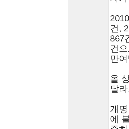
201
건, 
867
건으
만여
올 
달라
개명
에 