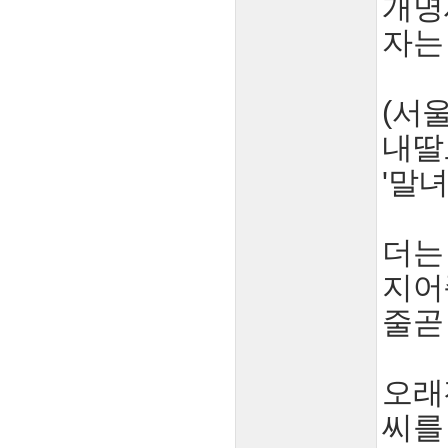
개명
자는 
(서
내딸
'말녀
더는
지어
줄곧
오래
씨를 