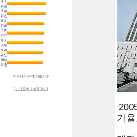
4
지
위
은
5
수
위
진
6
지
위
혜
7
지
위
현
8
서
위
연
9
수
위
연
10
수
위
현
이름랭킹(순위) 산출기준
[ 고객콜센터 이용안내 ]
20
가율