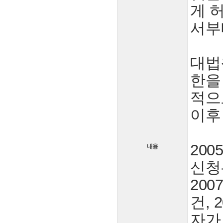
게 
서부
대법
한을
적으
이후
20
내용
신청
200
건, 
자가