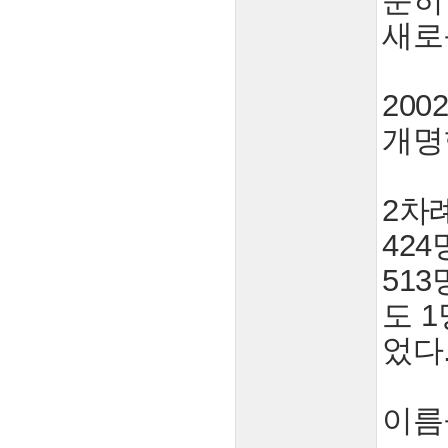
준히
새로
20
개명
2차
424
513
도 1
었다
이름