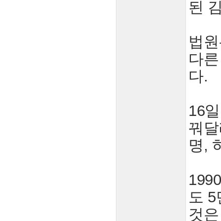
된 
법원
다른
다.
16
꿔달
명, 
199
도 
것은