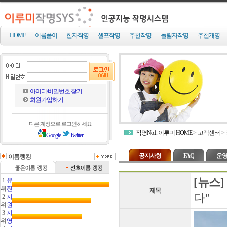
HOME
이름풀이
한자작명
셀프작명
추천작명
돌림자작명
추천개명
아이디/비밀번호 찾기
회원가입하기
다른 계정으로 로그인하세요
작명No1. 이루미 HOME
>
고객센터
>
Google
Twitter
공지사항
FAQ
운영
이름랭킹
[뉴스]
1
유
위
진
제목
다"
2
지
위
원
3
지
위
영