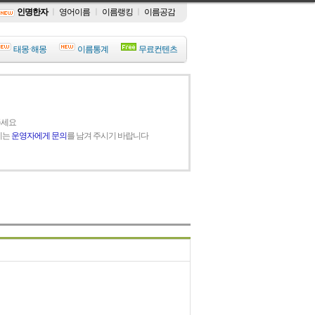
인명한자
ㅣ
영어이름
ㅣ
이름랭킹
ㅣ
이름공감
태몽·해몽
이름통계
무료컨텐츠
주세요
에는
운영자에게 문의
를 남겨 주시기 바랍니다