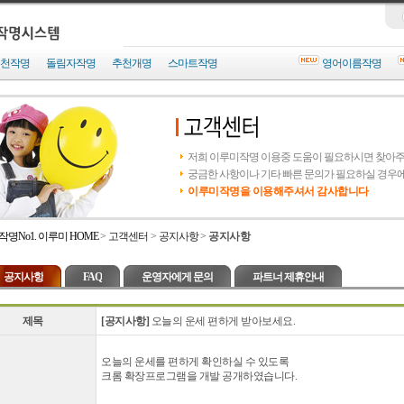
천작명
돌림자작명
추천개명
스마트작명
영어이름작명
저희 이루미작명 이용중 도움이 필요하시면 찾아
궁금한 사항이나 기타 빠른 문의가 필요하실 경우
이루미작명을 이용해주셔서 감사합니다
작명No1. 이루미 HOME
>
고객센터
>
공지사항
>
공지사항
공지사항
FAQ
운영자에게 문의
파트너 제휴안내
제목
[공지사항]
오늘의 운세 편하게 받아보세요.
오늘의 운세를 편하게 확인하실 수 있도록
크롬 확장프로그램을 개발 공개하였습니다.