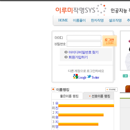
HOME
이름풀이
한자작명
셀프작명
추
아이디/비밀번호 찾기
회원가입하기
다른 계정으로 로그인하세요
Google
Twitter
이름랭킹
1
유
위
진
2
지
위
원
3
지
위
영