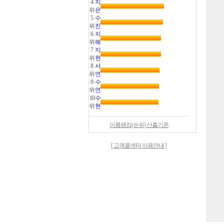
4
지
위
은
5
수
위
진
6
지
위
혜
7
지
위
현
8
서
위
연
9
수
위
연
10
수
위
현
이름랭킹(순위) 산출기준
[ 고객콜센터 이용안내 ]