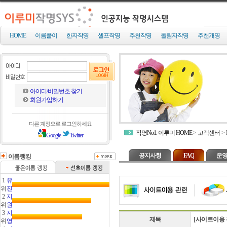
HOME
이름풀이
한자작명
셀프작명
추천작명
돌림자작명
추천개명
아이디/비밀번호 찾기
회원가입하기
다른 계정으로 로그인하세요
작명No1. 이루미 HOME
>
고객센터
>
Google
Twitter
공지사항
FAQ
운영
이름랭킹
1
유
위
진
2
지
위
원
3
지
제목
[사이트이용 
위
영