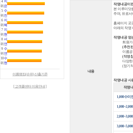
4
지
작명내공이란
위
은
본 이루미닷
5
수
주며, 유료
위
진
6
지
홈페이지 곳
위
혜
아래의 작명 
7
지
위
현
작명내공 얻
8
서
회원가
위
연
(추천된I
9
수
이름공
위
연
(작명참여
10
수
다양한
위
현
(정기
내용
이름랭킹(순위) 산출기준
작명내공 사
[ 고객콜센터 이용안내 ]
작명내
1,000수미
1,000~2,00
2,000~3,00
3,000~5,00