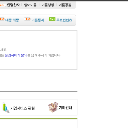
인명한자
ㅣ
영어이름
ㅣ
이름랭킹
ㅣ
이름공감
태몽·해몽
이름통계
무료컨텐츠
주세요
에는
운영자에게 문의
를 남겨 주시기 바랍니다