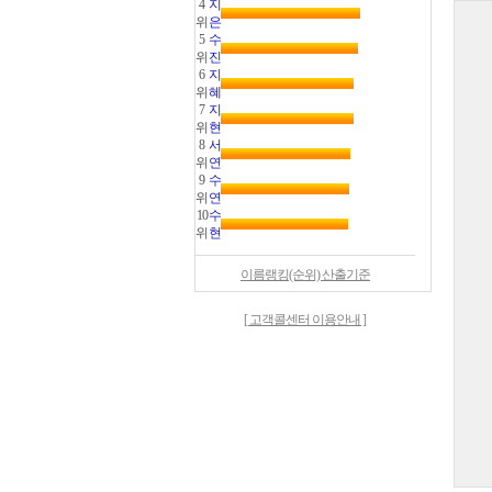
4
지
위
은
5
수
위
진
6
지
위
혜
7
지
위
현
8
서
위
연
9
수
위
연
10
수
위
현
이름랭킹(순위) 산출기준
[ 고객콜센터 이용안내 ]