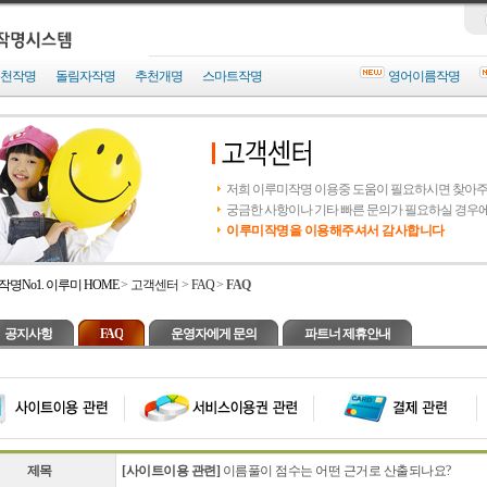
천작명
돌림자작명
추천개명
스마트작명
영어이름작명
저희 이루미작명 이용중 도움이 필요하시면 찾아
궁금한 사항이나 기타 빠른 문의가 필요하실 경우
이루미작명을 이용해주셔서 감사합니다
작명No1. 이루미 HOME
>
고객센터
>
FAQ
>
FAQ
공지사항
FAQ
운영자에게 문의
파트너 제휴안내
제목
[사이트이용 관련]
이름풀이 점수는 어떤 근거로 산출되나요?