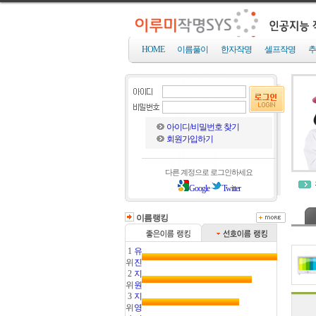
HOME
이름풀이
한자작명
셀프작명
추
아이디/비밀번호 찾기
회원가입하기
다른 계정으로 로그인하세요
Google
Twitter
이름랭킹
1
유
위
진
2
지
위
원
3
지
위
영