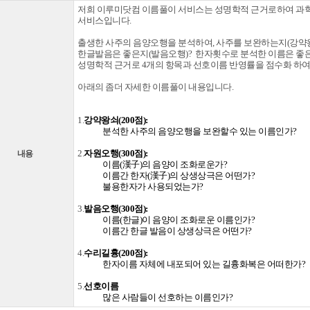
저희 이루미닷컴 이름풀이 서비스는 성명학적 근거로하여 과
서비스입니다.
출생한 사주의 음양오행을 분석하여, 사주를 보완하는지(강약왕
한글발음은 좋은지(발음오행)? 한자횟수로 분석한 이름은 좋은
성명학적 근거로 4개의 항목과 선호이름 반영률을 점수화 하여 총
아래의 좀더 자세한 이름풀이 내용입니다.
1.
강약왕쇠
(200
점
)
:
분석한 사주의 음양오행을
보완할수
있는 이름인가
?
2.
자원오행
(300
점
)
:
내용
이름
(
漢子
)
의 음양이 조화로운가
?
이름간 한자
(
漢子
)
의 상생상극은 어떤가
?
불용한자가 사용되었는가
?
3.
발음오행
(300
점
)
:
이름
(
한글
)
이 음양이 조화로운 이름인가
?
이름간 한글 발음이 상생상극은 어떤가
?
4.
수리길흉
(200
점
)
:
한자이름 자체에 내포되어 있는 길흉화복은 어떠한가
?
5.
선호이름
많은 사람들이 선호하는 이름인가?