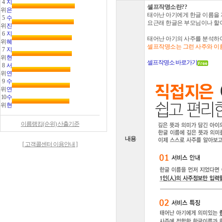
4
지
셀프작명소란??
위
은
태아난 아기에게 한글 이름을 
5
수
요근래 한글은 부모님이나 할아
위
진
6
지
태어난 아기의 사주를 분석하여
위
혜
셀프작명소는 그런 사주와 이름
7
지
위
현
셀프작명소 바로가기
8
서
위
연
9
수
위
연
10
수
위
현
이름랭킹(순위) 산출기준
내용
[ 고객콜센터 이용안내 ]