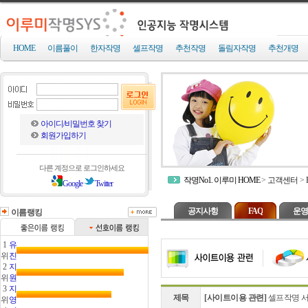
HOME
이름풀이
한자작명
셀프작명
추천작명
돌림자작명
추천개명
아이디/비밀번호 찾기
회원가입하기
다른 계정으로 로그인하세요
작명No1. 이루미 HOME
>
고객센터
>
Google
Twitter
공지사항
FAQ
운영
이름랭킹
1
유
위
진
2
지
위
원
3
지
제목
[사이트이용 관련]
셀프작명 서
위
영